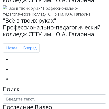
"Всё в твоих руках"
Профессионально-педагогический
колледж СГТУ им. Ю.А. Гагарина
Предыдущий: "Шаг навстречу" ж/д вокзал г. Саратов 15.0
Следующий: "Всё в твоих руках" ПДН по г. Сара
Назад
Вперед
Поиск
Поиск
Последние Видео