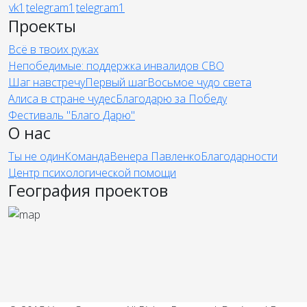
Проекты
Всё в твоих руках
Непобедимые: поддержка инвалидов СВО
Шаг навстречу
Первый шаг
Восьмое чудо света
Алиса в стране чудес
Благодарю за Победу
Фестиваль "Благо Дарю"
О нас
Ты не один
Команда
Венера Павленко
Благодарности
Центр психологической помощи
География проектов