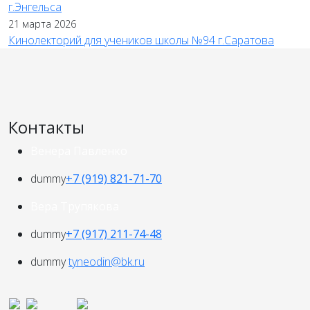
г.Энгельса
21 марта 2026
Кинолекторий для учеников школы №94 г.Саратова
Контакты
Венера Павленко
dummy
+7 (919) 821-71-70
Вера Трупякова
dummy
+7 (917) 211-74-48
dummy
tyneodin@bk.ru