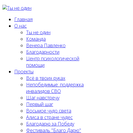
Главная
О нас
Ты не один
Команда
Венера Павленко
Благодарности
Центр психологической
помощи
Проекты
Всё в твоих руках
Непобедимые: поддержка
инвалидов СВО
Шаг навстречу
Первый шаг
Восьмое чудо света
Алиса в стране чудес
Благодарю за Победу
Фестиваль "Благо Дарю"