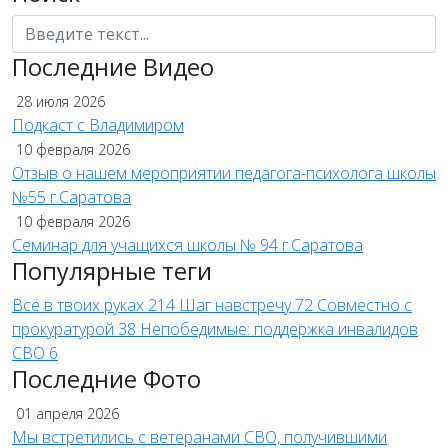
Поиск
Последние Видео
28 июля 2026
Подкаст с Владимиром
10 февраля 2026
Отзыв о нашем мероприятии педагога-психолога школы
№55 г.Саратова
10 февраля 2026
Семинар для учащихся школы № 94 г.Саратова
Популярные теги
Всё в твоих руках
214
Шаг навстречу
72
Совместно с
прокуратурой
38
Непобедимые: поддержка инвалидов
СВО
6
Последние Фото
01 апреля 2026
Мы встретились с ветеранами СВО, получившими