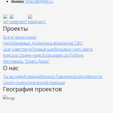
tyneodin@bk.ru
dummy
Проекты
Всё в твоих руках
Непобедимые: поддержка инвалидов СВО
Шаг навстречу
Первый шаг
Восьмое чудо света
Алиса в стране чудес
Благодарю за Победу
Фестиваль "Благо Дарю"
О нас
Ты не один
Команда
Венера Павленко
Благодарности
Центр психологической помощи
География проектов