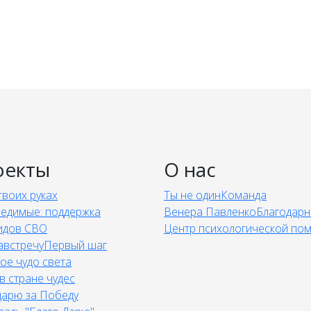
оекты
О нас
твоих руках
Ты не один
Команда
едимые: поддержка
Венера Павленко
Благодарн
идов СВО
Центр психологической по
австречу
Первый шаг
ое чудо света
в стране чудес
дарю за Победу