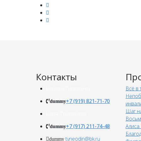
Контакты
Пр
Венера Павленко
Всё в 
Непоб
+7 (919) 821-71-70
dummy
инвал
Шаг н
Вера Трупякова
Восьм
+7 (917) 211-74-48
Алиса 
dummy
Благо
tyneodin@bk.ru
dummy