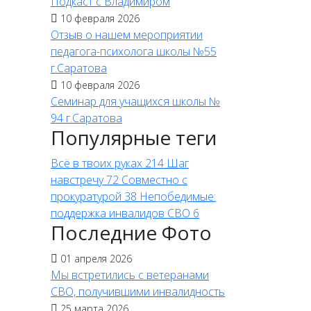
Подкаст с Владимиром
10 февраля 2026
Отзыв о нашем мероприятии
педагога-психолога школы №55
г.Саратова
10 февраля 2026
Семинар для учащихся школы №
94 г.Саратова
Популярные теги
Всё в твоих руках
214
Шаг
навстречу
72
Совместно с
прокуратурой
38
Непобедимые:
поддержка инвалидов СВО
6
Последние Фото
01 апреля 2026
Мы встретились с ветеранами
страции г.Ижевска Моториной О. Г.
кой Республики Альмиры Ишмуратовой
СВО, получившими инвалидность
25 марта 2026