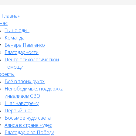
Главная
нас
Ты не один
Команда
Венера Павленко
Благодарности
Центр психологической
помощи
роекты
Всё в твоих руках
Непобедимые: поддержка
инвалидов СВО
Шаг навстречу
Первый шаг
Восьмое чудо света
Алиса в стране чудес
Благодарю за Победу