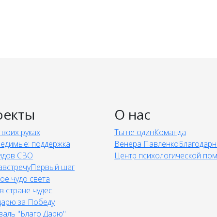
оекты
О нас
твоих руках
Ты не один
Команда
едимые: поддержка
Венера Павленко
Благодарн
идов СВО
Центр психологической по
австречу
Первый шаг
ое чудо света
в стране чудес
дарю за Победу
валь "Благо Дарю"