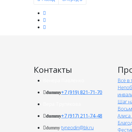
Контакты
Пр
Венера Павленко
Всё в 
Непоб
+7 (919) 821-71-70
dummy
инвал
Шаг н
Вера Трупякова
Восьм
+7 (917) 211-74-48
Алиса 
dummy
Благо
tyneodin@bk.ru
dummy
Фести