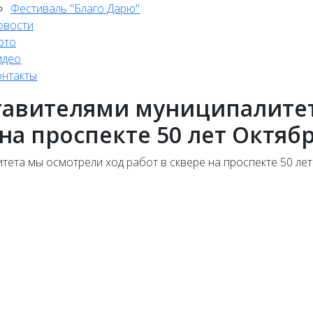
Фестиваль "Благо Дарю"
овости
ото
идео
онтакты
ставителями муниципалите
 на проспекте 50 лет Октяб