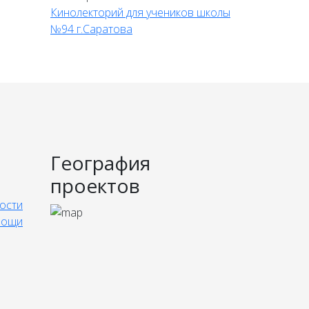
Кинолекторий для учеников школы
№94 г.Саратова
География
проектов
ости
мощи