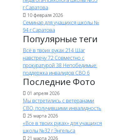
педагога-психолога школы №55
г.Саратова
10 февраля 2026
Семинар для учащихся школы №
94 г.Саратова
Популярные теги
Всё в твоих руках
214
Шаг
навстречу
72
Совместно с
прокуратурой
38
Непобедимые:
поддержка инвалидов СВО
6
Последние Фото
01 апреля 2026
Мы встретились с ветеранами
СВО, получившими инвалидность
25 марта 2026
«Все в твоих руках» для учащихся
школы №32 г.Энгельса
21 марта 2026