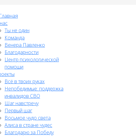
Главная
нас
Ты не один
Команда
Венера Павленко
Благодарности
Центр психологической
помощи
роекты
Всё в твоих руках
Непобедимые: поддержка
инвалидов СВО
Шаг навстречу
Первый шаг
Восьмое чудо света
Алиса в стране чудес
Благодарю за Победу