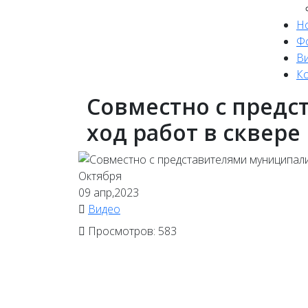
Н
Ф
В
К
Совместно с пред
ход работ в сквере
09
апр,2023
Видео
Просмотров: 583